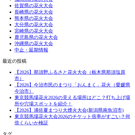
佐賀県の花火大会
長崎県の花火大会
熊本県の花火大会
大分県の花火大会
宮崎県の花火大会
鹿児島県の花火大会
沖縄県の花火大会
中止・延期情報
最近の投稿
【2026】那須野ふるさと花火大会（栃木県那須塩原
市）
【2026】今治市民のまつり「おんまく」花火（愛媛県
今治市）
東京競馬場花火2026の見える場所はどこ？打ち上げ場
所や穴場スポットを紹介！
【2026】浦佐夏まつり大煙火大会(新潟県南魚沼市)
東京競馬場花火大会2026のチケット倍率がすごい？何
倍くらいか検証
タグ