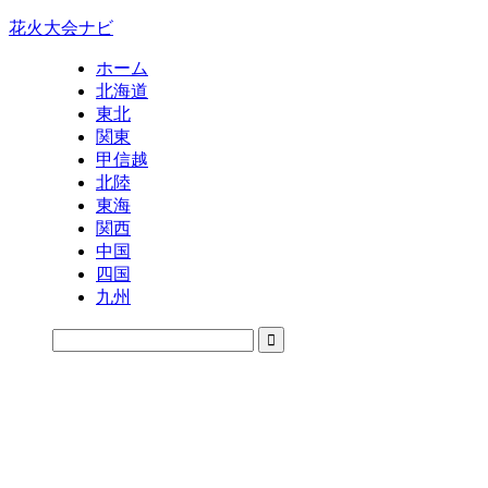
花火大会ナビ
ホーム
北海道
東北
関東
甲信越
北陸
東海
関西
中国
四国
九州