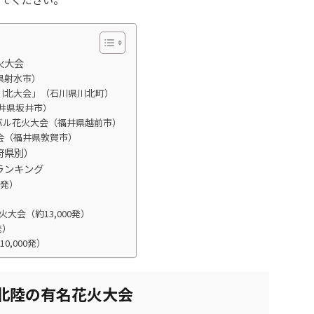
火大会
県射水市）
川北大会」（石川県川北町）
福井県坂井市）
バル花火大会（福井県越前市）
会（福井県敦賀市）
府県別）
ランキング
0発）
大会（約13,000発）
発）
,000発）
い北陸の有名花火大会