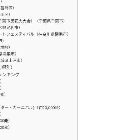
区）
都葛飾区）
墨田区）
（千葉市民花火大会）（千葉県千葉市）
木県足利市）
マートフェスティバル（神奈川県横浜市）
市）
県境町）
玉県鴻巣市）
茨城県土浦市）
府県別）
ランキング
発）
発）
0発）
ロッキンスター・カーニバル)（約20,000発）
発）
00発）
00発）
）