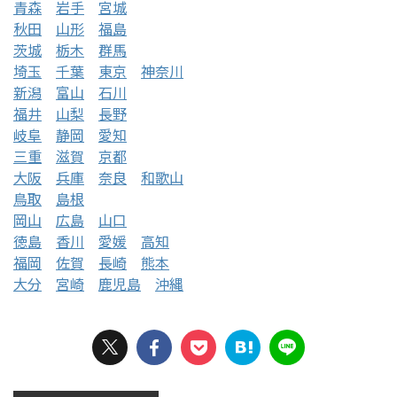
青森
岩手
宮城
秋田
山形
福島
茨城
栃木
群馬
埼玉
千葉
東京
神奈川
新潟
富山
石川
福井
山梨
長野
岐阜
静岡
愛知
三重
滋賀
京都
大阪
兵庫
奈良
和歌山
鳥取
島根
岡山
広島
山口
徳島
香川
愛媛
高知
福岡
佐賀
長崎
熊本
大分
宮崎
鹿児島
沖縄