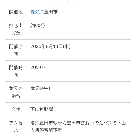
開催地
愛知県
豊田市
打ち上
約60発
げ数
開催期
2026年8月13日(水)
間
開催時
20:30～
間
荒天の
荒天時中止
場合
会場
下山運動場
アクセ
名鉄豊田市駅から豊田市営おいでんバスで下山
ス
支所停留所下車