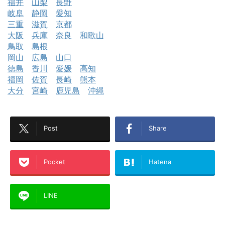
福井
山梨
長野
岐阜
静岡
愛知
三重
滋賀
京都
大阪
兵庫
奈良
和歌山
鳥取
島根
岡山
広島
山口
徳島
香川
愛媛
高知
福岡
佐賀
長崎
熊本
大分
宮崎
鹿児島
沖縄
Post
Share
Pocket
Hatena
LINE