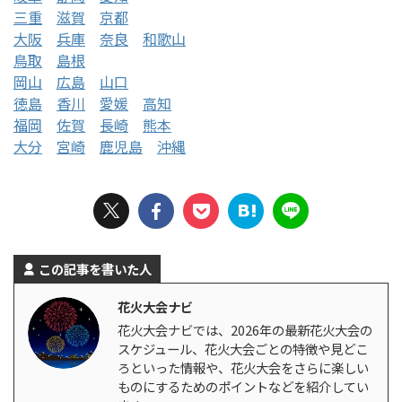
三重
滋賀
京都
大阪
兵庫
奈良
和歌山
鳥取
島根
岡山
広島
山口
徳島
香川
愛媛
高知
福岡
佐賀
長崎
熊本
大分
宮崎
鹿児島
沖縄
この記事を書いた人
花火大会ナビ
花火大会ナビでは、2026年の最新花火大会の
スケジュール、花火大会ごとの特徴や見どこ
ろといった情報や、花火大会をさらに楽しい
ものにするためのポイントなどを紹介してい