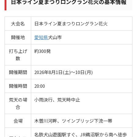
日本ライン夏まつりロングラン花火の基本情報
大会名
日本ライン夏まつりロングラン花火
開催地
愛知県
犬山市
打ち上げ
約300発
数
開催期間
2026年8月1日(土)～10日(月)
開催時間
20:00
荒天の場
小雨決行、荒天時中止
合
会場
木曽川河畔、ツインブリッジ下流一帯
名鉄犬山遊園駅すぐ、JR鵜沼駅から南へ徒歩