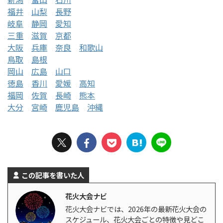
福井
山梨
長野
岐阜
静岡
愛知
三重
滋賀
京都
大阪
兵庫
奈良
和歌山
鳥取
島根
岡山
広島
山口
徳島
香川
愛媛
高知
福岡
佐賀
長崎
熊本
大分
宮崎
鹿児島
沖縄
この記事を書いた人
花火大会ナビ
花火大会ナビでは、2026年の最新花火大会の
スケジュール、花火大会ごとの特徴や見どこ