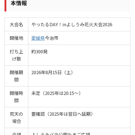
本情報
大会名
やったるDAY！inよしうみ花火大会2026
開催地
愛媛県
今治市
打ち上
約300発
げ数
開催期
2026年8月15日（土）
間
開催時
未定（2025年は20:15～）
間
荒天の
要確認（2025年は翌日へ延期）
場合
会場
よしうみバラ公園たまご広場