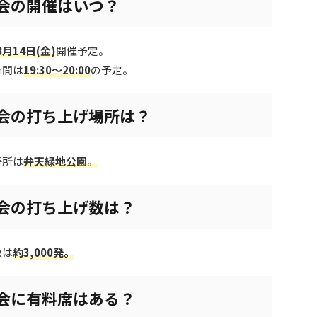
大会の開催はいつ？
8月14日(金)
開催予定。
時間は
19:30～20:00
の予定。
大会の打ち上げ場所は？
場所は
弁天緑地公園。
大会の打ち上げ数は？
数は
約3,000発。
大会に有料席はある？