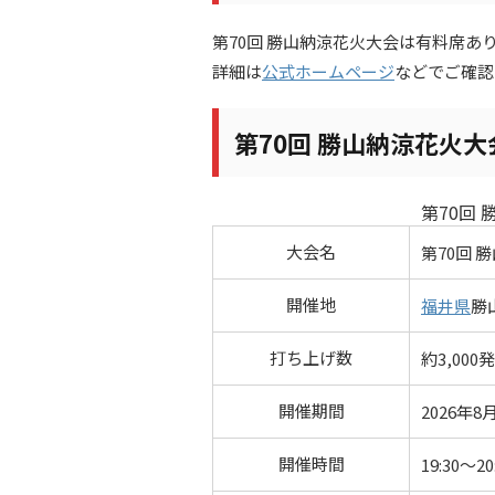
第70回 勝山納涼花火大会は有料席あ
詳細は
公式ホームページ
などでご確認
第70回 勝山納涼花火
第70回
大会名
第70回 
開催地
福井県
勝
打ち上げ数
約3,000発
開催期間
2026年8
開催時間
19:30～20