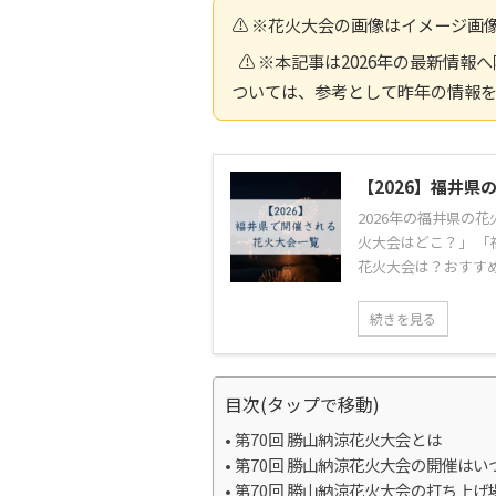
⚠️ ※花火大会の画像はイメージ画
⚠️ ※本記事は2026年の最新情
ついては、参考として昨年の情報
【2026】福井
2026年の福井県の
火大会はどこ？」 「
花火大会は？おすすめ
続きを見る
目次(タップで移動)
第70回 勝山納涼花火大会とは
第70回 勝山納涼花火大会の開催はい
第70回 勝山納涼花火大会の打ち上げ