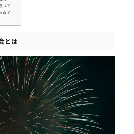
数は？
ある？
会とは