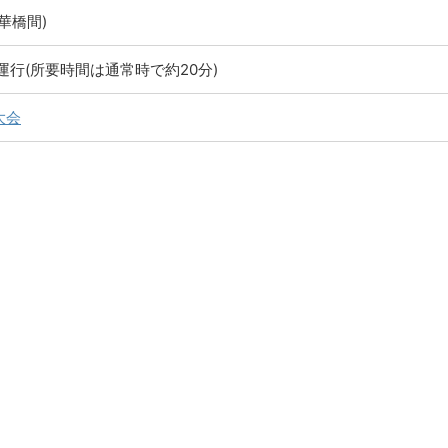
華橋間)
運行(所要時間は通常時で約20分)
大会