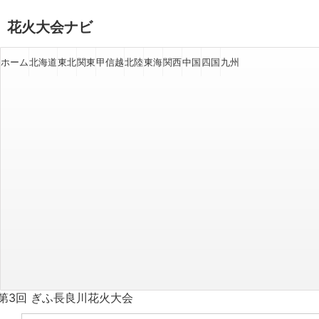
花火大会ナビ
ホーム
北海道
東北
関東
甲信越
北陸
東海
関西
中国
四国
九州