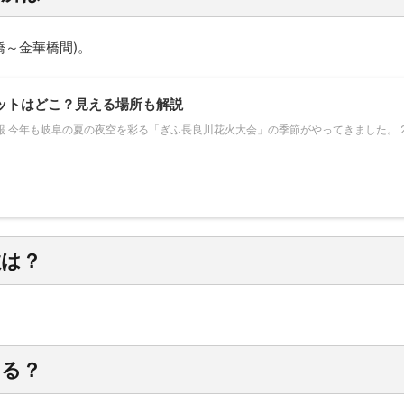
橋～金華橋間)。
ポットはどこ？見える場所も解説
報 今年も岐阜の夏の夜空を彩る「ぎふ長良川花火大会」の季節がやってきました。 
数は？
ある？