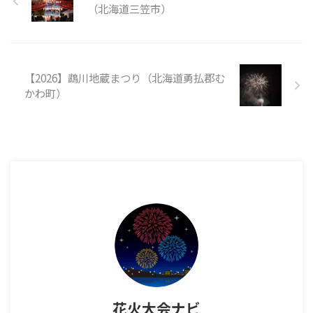
（北海道三笠市）
【2026】鵡川地蔵まつり（北海道勇払郡む
かわ町）
花火大会ナビ