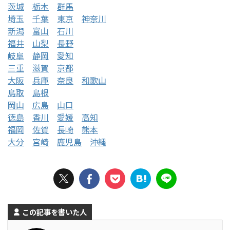
茨城
栃木
群馬
埼玉
千葉
東京
神奈川
新潟
富山
石川
福井
山梨
長野
岐阜
静岡
愛知
三重
滋賀
京都
大阪
兵庫
奈良
和歌山
鳥取
島根
岡山
広島
山口
徳島
香川
愛媛
高知
福岡
佐賀
長崎
熊本
大分
宮崎
鹿児島
沖縄
この記事を書いた人