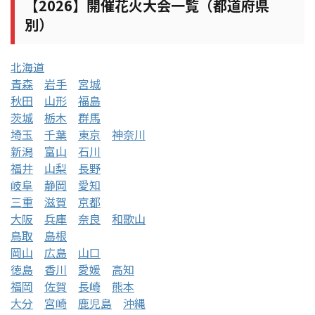
【2026】開催花火大会一覧（都道府県
別）
北海道
青森
岩手
宮城
秋田
山形
福島
茨城
栃木
群馬
埼玉
千葉
東京
神奈川
新潟
富山
石川
福井
山梨
長野
岐阜
静岡
愛知
三重
滋賀
京都
大阪
兵庫
奈良
和歌山
鳥取
島根
岡山
広島
山口
徳島
香川
愛媛
高知
福岡
佐賀
長崎
熊本
大分
宮崎
鹿児島
沖縄