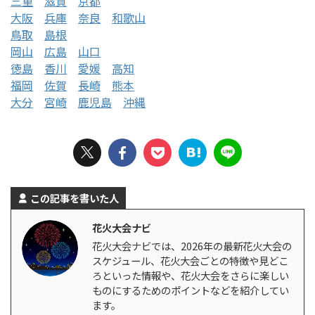
三重
滋賀
京都
大阪
兵庫
奈良
和歌山
鳥取
島根
岡山
広島
山口
徳島
香川
愛媛
高知
福岡
佐賀
長崎
熊本
大分
宮崎
鹿児島
沖縄
この記事を書いた人
花火大会ナビ
花火大会ナビでは、2026年の最新花火大会の
スケジュール、花火大会ごとの特徴や見どこ
ろといった情報や、花火大会をさらに楽しい
ものにするためのポイントなどを紹介してい
ます。