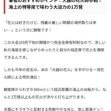
筆者のおすすめポイント：大曲の花火師参戦！
海上の特等席で味わう大迫力の1万発
「花火は好きだけど、残暑の厳しい時期の場所取りは辛
い…」という方に朗報です！
この大会は9月下旬の開催かつ完全全席有料制なので、涼しい
秋の海風を感じながらゆったりと自分の指定席で花火を満喫
できるんです。
しかも今年の目玉は、あの「大曲の花火」を手がける一流花
火師による特別演出！
観客席からわずか300mという超近距離の海上の台船から、な
んと1万発以上もの花火が次々と打ち上がります。
水面にキラキラと反射する色鮮やかな光と、体に直接ドン！