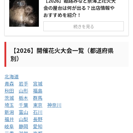
【2026】姫路みなと祭海上花火大
会の屋台は何が出る？出店情報や
おすすめを紹介！
続きを見る
【2026】開催花火大会一覧（都道府県
別）
北海道
青森
岩手
宮城
秋田
山形
福島
茨城
栃木
群馬
埼玉
千葉
東京
神奈川
新潟
富山
石川
福井
山梨
長野
岐阜
静岡
愛知