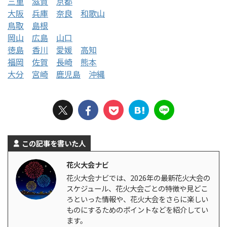
三重
滋賀
京都
大阪
兵庫
奈良
和歌山
鳥取
島根
岡山
広島
山口
徳島
香川
愛媛
高知
福岡
佐賀
長崎
熊本
大分
宮崎
鹿児島
沖縄
この記事を書いた人
花火大会ナビ
花火大会ナビでは、2026年の最新花火大会の
スケジュール、花火大会ごとの特徴や見どこ
ろといった情報や、花火大会をさらに楽しい
ものにするためのポイントなどを紹介してい
ます。