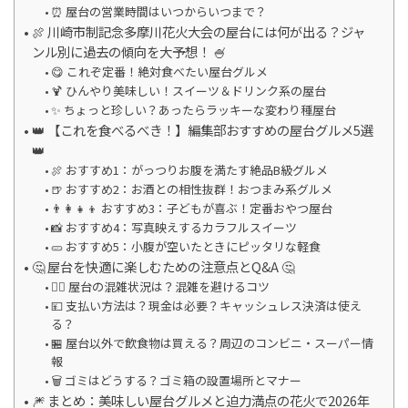
⏰ 屋台の営業時間はいつからいつまで？
🍖 川崎市制記念多摩川花火大会の屋台には何が出る？ジャ
ンル別に過去の傾向を大予想！ 🍧
😋 これぞ定番！絶対食べたい屋台グルメ
🍹 ひんやり美味しい！スイーツ＆ドリンク系の屋台
✨ ちょっと珍しい？あったらラッキーな変わり種屋台
👑 【これを食べるべき！】編集部おすすめの屋台グルメ5選
👑
🍖 おすすめ1：がっつりお腹を満たす絶品B級グルメ
🍺 おすすめ2：お酒との相性抜群！おつまみ系グルメ
👨‍👩‍👧‍👦 おすすめ3：子どもが喜ぶ！定番おやつ屋台
📸 おすすめ4：写真映えするカラフルスイーツ
🥒 おすすめ5：小腹が空いたときにピッタリな軽食
🤔 屋台を快適に楽しむための注意点とQ&A 🤔
🚶‍♂️ 屋台の混雑状況は？混雑を避けるコツ
💴 支払い方法は？現金は必要？キャッシュレス決済は使え
る？
🏪 屋台以外で飲食物は買える？周辺のコンビニ・スーパー情
報
🗑️ ゴミはどうする？ゴミ箱の設置場所とマナー
🎆 まとめ：美味しい屋台グルメと迫力満点の花火で2026年