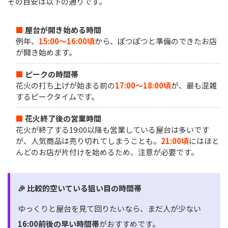
その目安は以下の通りです。
■
屋台が開き始める時間
例年、
15:00～16:00頃
から、ぽつぽつと準備のできたお店
が開き始めます。
■
ピークの時間帯
花火の打ち上げが始まる前の
17:00～18:00頃
が、最も混雑
するピークタイムです。
■
花火終了後の営業時間
花火が終了する19:00以降も営業している屋台は多いです
が、人気商品は売り切れてしまうことも。
21:00頃
にはほと
んどのお店が片付けを始めるため、注意が必要です。
🎉 比較的空いている狙い目の時間帯
ゆっくりと屋台を見て回りたいなら、まだ人が少ない
16:00前後の早い時間帯
がおすすめです。