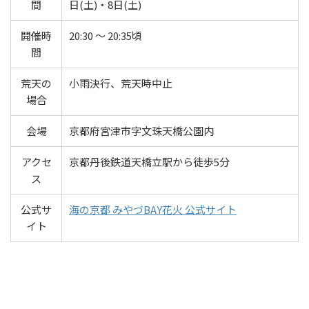
間
日(土)・8日(土)
開催時
20:30 ～ 20:35頃
間
荒天の
小雨決行、荒天時中止
場合
会場
京都府宮津市字文珠天橋公園内
アクセ
京都丹後鉄道天橋立駅から徒歩5分
ス
公式サ
海の京都 みやづBAY花火 公式サイト
イト