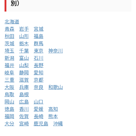
別）
北海道
青森
岩手
宮城
秋田
山形
福島
茨城
栃木
群馬
埼玉
千葉
東京
神奈川
新潟
富山
石川
福井
山梨
長野
岐阜
静岡
愛知
三重
滋賀
京都
大阪
兵庫
奈良
和歌山
鳥取
島根
岡山
広島
山口
徳島
香川
愛媛
高知
福岡
佐賀
長崎
熊本
大分
宮崎
鹿児島
沖縄