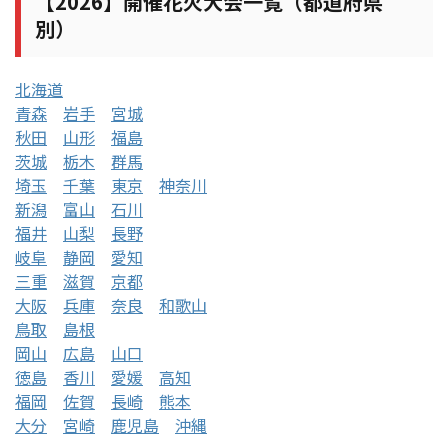
【2026】開催花火大会一覧（都道府県
別）
北海道
青森
岩手
宮城
秋田
山形
福島
茨城
栃木
群馬
埼玉
千葉
東京
神奈川
新潟
富山
石川
福井
山梨
長野
岐阜
静岡
愛知
三重
滋賀
京都
大阪
兵庫
奈良
和歌山
鳥取
島根
岡山
広島
山口
徳島
香川
愛媛
高知
福岡
佐賀
長崎
熊本
大分
宮崎
鹿児島
沖縄