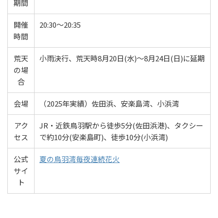
期間
開催
20:30～20:35
時間
荒天
小雨決行、荒天時8月20日(水)～8月24日(日)に延期
の場
合
会場
（2025年実績）佐田浜、安楽島湾、小浜湾
アク
JR・近鉄鳥羽駅から徒歩5分(佐田浜港)、タクシー
セス
で約10分(安楽島町)、徒歩10分(小浜湾)
公式
夏の鳥羽湾毎夜連続花火
サイ
ト