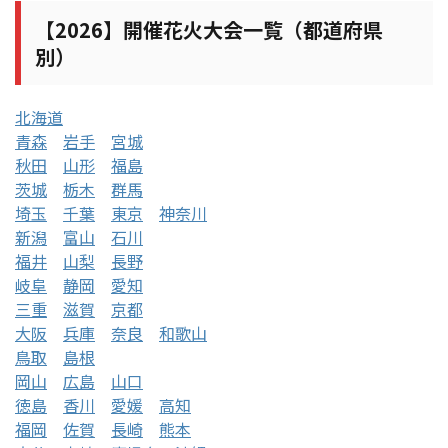
【2026】開催花火大会一覧（都道府県
別）
北海道
青森
岩手
宮城
秋田
山形
福島
茨城
栃木
群馬
埼玉
千葉
東京
神奈川
新潟
富山
石川
福井
山梨
長野
岐阜
静岡
愛知
三重
滋賀
京都
大阪
兵庫
奈良
和歌山
鳥取
島根
岡山
広島
山口
徳島
香川
愛媛
高知
福岡
佐賀
長崎
熊本