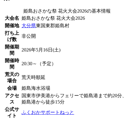
姫島おさかな祭 花火大会2026の基本情報
大会名
姫島おさかな祭 花火大会2026
開催地
大分県
東国東郡姫島村
打ち上
非公開
げ数
開催期
2026年5月16日(土)
間
開催時
20:30～（予定）
間
荒天の
荒天時順延
場合
会場
姫島海水浴場
アクセ
国東市伊美港からフェリーで姫島港まで約20分、
ス
姫島港から徒歩15分
公式サ
ふくおかサポートねっと
イト