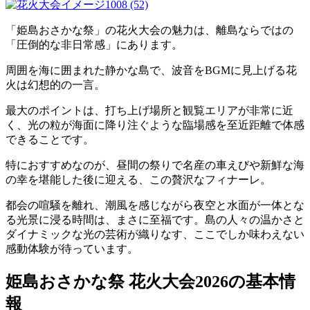
「姫島おさかな祭」の花火大会の魅力は、離島ならではの
「圧倒的な非日常感」にあります。
周囲を海に囲まれた静かな島で、波音をBGMに見上げる花
火は幻想的の一言。
最大のポイントは、打ち上げ場所と観覧エリアが非常に近
く、光の粒が海面に降り注ぐような臨場感を至近距離で体感
できることです。
特におすすめなのが、昼間の祭りで名産の車えびや新鮮な海
の幸を堪能した後に迎える、この贅沢なフィナーレ。
都会の喧騒を離れ、潮風を感じながら夜空と水面が一体とな
る光景に浸る時間は、まさに至福です。島の人々の温かさと
ダイナミックな光の芸術が織りなす、ここでしか味わえない
感動体験が待っています。
姫島おさかな祭 花火大会2026の基本情
報