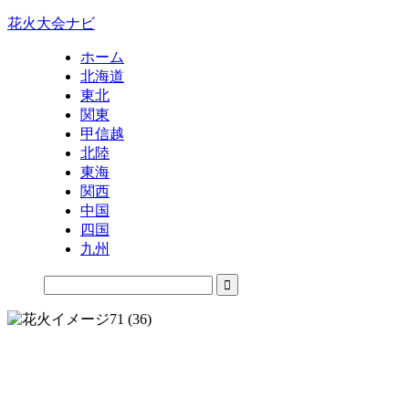
花火大会ナビ
ホーム
北海道
東北
関東
甲信越
北陸
東海
関西
中国
四国
九州