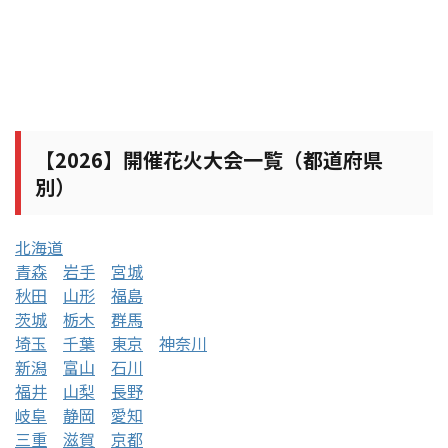
【2026】開催花火大会一覧（都道府県
別）
北海道
青森
岩手
宮城
秋田
山形
福島
茨城
栃木
群馬
埼玉
千葉
東京
神奈川
新潟
富山
石川
福井
山梨
長野
岐阜
静岡
愛知
三重
滋賀
京都