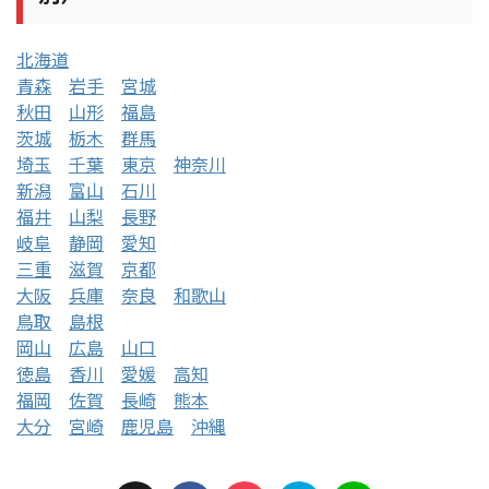
北海道
青森
岩手
宮城
秋田
山形
福島
茨城
栃木
群馬
埼玉
千葉
東京
神奈川
新潟
富山
石川
福井
山梨
長野
岐阜
静岡
愛知
三重
滋賀
京都
大阪
兵庫
奈良
和歌山
鳥取
島根
岡山
広島
山口
徳島
香川
愛媛
高知
福岡
佐賀
長崎
熊本
大分
宮崎
鹿児島
沖縄