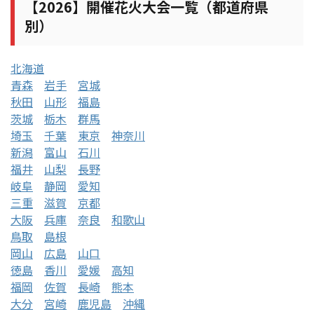
【2026】開催花火大会一覧（都道府県
別）
北海道
青森
岩手
宮城
秋田
山形
福島
茨城
栃木
群馬
埼玉
千葉
東京
神奈川
新潟
富山
石川
福井
山梨
長野
岐阜
静岡
愛知
三重
滋賀
京都
大阪
兵庫
奈良
和歌山
鳥取
島根
岡山
広島
山口
徳島
香川
愛媛
高知
福岡
佐賀
長崎
熊本
大分
宮崎
鹿児島
沖縄