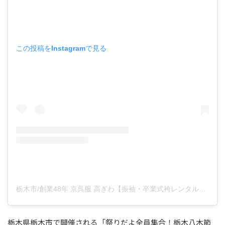
この投稿をInstagramで見る
栃木市/創業48年 京呉服 高ぎわ【振袖・卒業式袴レンタル】(@kimono_takagiwa)がシェアした投稿
栃木県栃木市で開催される「祭りだよ全員集合！栃木八木節