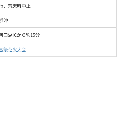
行、荒天時中止
浜沖
河口湖ICから約15分
宮祭花火大会