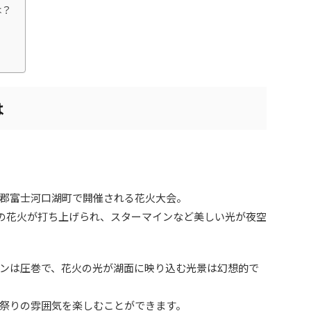
は？
？
？
は
郡富士河口湖町で開催される花火大会。
00発の花火が打ち上げられ、スターマインなど美しい光が夜空
ンは圧巻で、花火の光が湖面に映り込む光景は幻想的で
祭りの雰囲気を楽しむことができます。