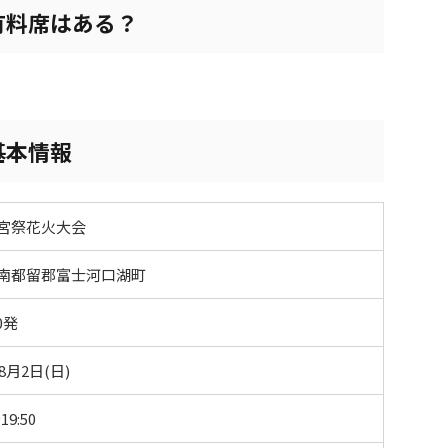
有料席はある？
基本情報
宮祭花火大会
南都留郡富士河口湖町
0発
年8月2日(日)
19:50