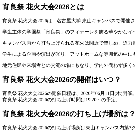
宵良祭 花火大会2026とは
宵良祭 花火大会2026は、
名古屋大学 東山キャンパス
で開催さ
学生主体の学園祭「宵良祭」のフィナーレを飾る華やかなイベ
キャンパス内から打ち上げられる花火は間近で楽しめ、迫力
学生による企画や演出が光り、アットホームな雰囲気の中に
地元住民や来場者との交流の場にもなり、学内外問わず多く
宵良祭 花火大会2026の開催はいつ？
宵良祭 花火大会2026の開催日程は、
2026年06月11日(木)開催
宵良祭 花火大会2026の打ち上げ時間は
19:20～
の予定。
宵良祭 花火大会2026の打ち上げ場所は
宵良祭 花火大会2026の打ち上げ場所は
東山キャンパス内
第3