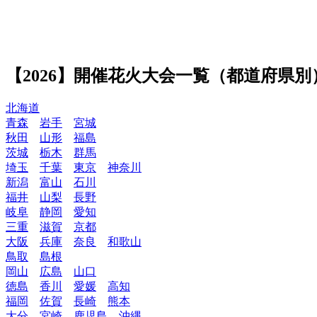
【2026】開催花火大会一覧（都道府県別
北海道
青森
岩手
宮城
秋田
山形
福島
茨城
栃木
群馬
埼玉
千葉
東京
神奈川
新潟
富山
石川
福井
山梨
長野
岐阜
静岡
愛知
三重
滋賀
京都
大阪
兵庫
奈良
和歌山
鳥取
島根
岡山
広島
山口
徳島
香川
愛媛
高知
福岡
佐賀
長崎
熊本
大分
宮崎
鹿児島
沖縄