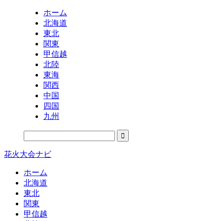
ホーム
北海道
東北
関東
甲信越
北陸
東海
関西
中国
四国
九州
花火大会ナビ
ホーム
北海道
東北
関東
甲信越