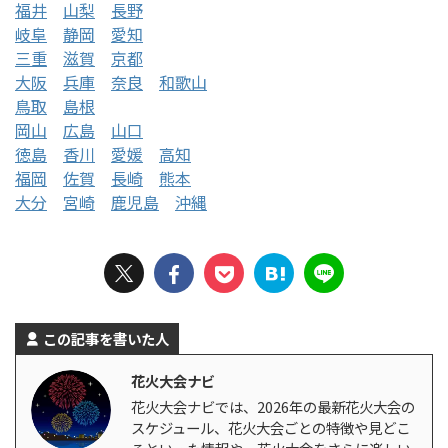
福井
山梨
長野
岐阜
静岡
愛知
三重
滋賀
京都
大阪
兵庫
奈良
和歌山
鳥取
島根
岡山
広島
山口
徳島
香川
愛媛
高知
福岡
佐賀
長崎
熊本
大分
宮崎
鹿児島
沖縄
この記事を書いた人
花火大会ナビ
花火大会ナビでは、2026年の最新花火大会の
スケジュール、花火大会ごとの特徴や見どこ