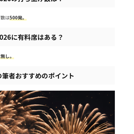
げ数は
500
発。
026に有料席はある？
席無し。
の筆者おすすめのポイント