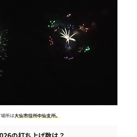
げ場所は
大仙市役所中仙支所
。
026の打ち上げ数は？