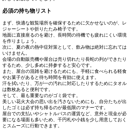
必須の持ち物リスト
まず、快適な観覧場所を確保するために欠かせないのが、
レ
ジャーシートや折りたたみ椅子
です。
地面に直接座るのを避け、長時間の待機でも疲れにくい環境
を作りましょう。
次に、夏の夜の熱中症対策として、飲み物は絶対に忘れては
いけません。
会場の自動販売機や屋台は売り切れたり長蛇の列ができたり
するため、少し多めに持参すると安心です。
また、屋台の混雑を避けるためにも、手軽に食べられる軽食
やお菓子があると待ち時間を有効に使えます。
汗を拭いたり、万が一の汚れに対応したりするためにタオル
は数枚あると便利です。
そして、最も重要なのがゴミ袋です。
美しい花火大会の思い出を汚さないためにも、自分たちが出
したゴミは必ず持ち帰るのが最低限のマナーです。
屋台での支払いやシャトルバスの運賃など、意外と現金が必
要になる場面も多いため、千円札や小銭を少し用意しておく
とスムーズに行動できます。