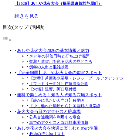
【2026】あしや花火大会（福岡県遠賀郡芦屋町）
続きを見る
目次(タップで移動)
あしや花火大会2026の基本情報と魅力
2026年の開催日時と打ち上げ場所
響灘と遠賀川を彩る花火の見どころ
例年の人出と混雑状況
【完全網羅】あしや花火大会の鑑賞スポット
【定番】芦屋海水浴場・レジャープールアクアシアン
【ファミリー向け】芦屋海浜公園
【穴場】遠賀川河口堰付近
無料で楽しめる！知る人ぞ知る穴場スポット
【静かに見たい人向け】狩尾岬
【少し離れた場所から】岡垣町の海岸線
花火大会当日のアクセスと駐車場
公共交通機関を利用する場合
車でのアクセスと臨時駐車場情報
あしや花火大会を快適に楽しむための準備
必須の持ち物リスト