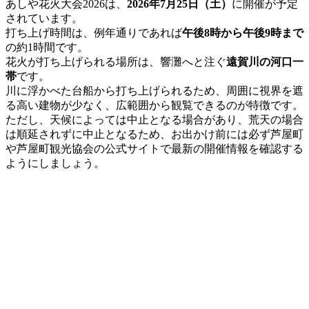
あしや花火大会2026は、
2026年7月25日（土）
に開催が予定
されています。
打ち上げ時間は、例年通りであれば
午後8時から午後9時まで
の約1時間です。
花火が打ち上げられる場所は、響灘へと注ぐ
遠賀川の河口一
帯
です。
川に浮かべた台船から打ち上げられるため、周囲に視界を遮
る高い建物が少なく、広範囲から観覧できるのが特徴です。
ただし、天候によっては中止となる場合があり、荒天の場合
は順延されずに中止となるため、お出かけ前には必ず芦屋町
や芦屋町観光協会の公式サイトで最新の開催情報を確認する
ようにしましょう。