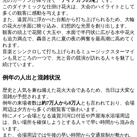
光のカーテンが降り注ぐ
「ナイアガラの滝」
です。
このダイナミックな仕掛け花火は、大会のハイライトとして
多くの観客に感動を与えます。
また、遠賀川に浮かべた台船から打ち上げられるため、大輪
の花火が水面に映り込み、幻想的な光景を創り出します。
観客の頭上で花開く大玉や、水面で半円状に広がる水中花火
も迫力満点で、轟音と共に夏の夜の興奮を最高潮に高めてく
れます。
音楽とシンクロして打ち上げられるミュージックスターマイ
ンも見どころの一つで、光と音の競演が訪れる人々を魅了し
続けています。
例年の人出と混雑状況
歴史と人気を兼ね備えた花火大会であるため、当日は大変な
混雑が予想されます。
例年の来場者数は
約7万人から8万人
とも言われており、会場
周辺は夕方から多くの観覧客で賑わいます。
特にメイン会場となる遠賀川河口付近や芦屋海水浴場周辺
は、良い場所を確保しようとする人々で早い時間から混み合
います。
また、会場周辺では午後の早い時間から交通規制が敷かれ、