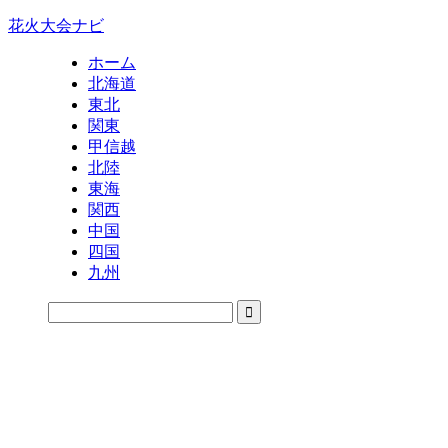
花火大会ナビ
ホーム
北海道
東北
関東
甲信越
北陸
東海
関西
中国
四国
九州