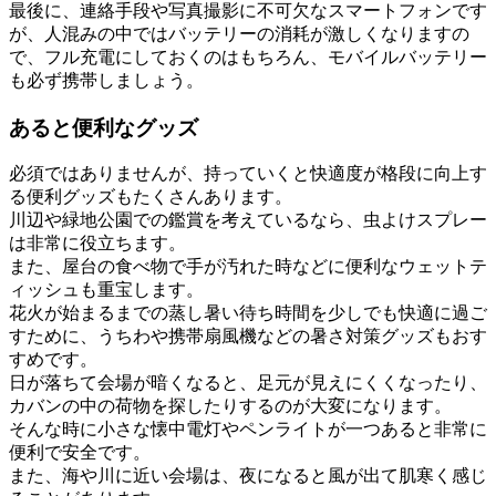
最後に、連絡手段や写真撮影に不可欠なスマートフォンです
が、人混みの中ではバッテリーの消耗が激しくなりますの
で、フル充電にしておくのはもちろん、モバイルバッテリー
も必ず携帯しましょう。
あると便利なグッズ
必須ではありませんが、持っていくと快適度が格段に向上す
る便利グッズもたくさんあります。
川辺や緑地公園での鑑賞を考えているなら、虫よけスプレー
は非常に役立ちます。
また、屋台の食べ物で手が汚れた時などに便利なウェットテ
ィッシュも重宝します。
花火が始まるまでの蒸し暑い待ち時間を少しでも快適に過ご
すために、うちわや携帯扇風機などの暑さ対策グッズもおす
すめです。
日が落ちて会場が暗くなると、足元が見えにくくなったり、
カバンの中の荷物を探したりするのが大変になります。
そんな時に小さな懐中電灯やペンライトが一つあると非常に
便利で安全です。
また、海や川に近い会場は、夜になると風が出て肌寒く感じ