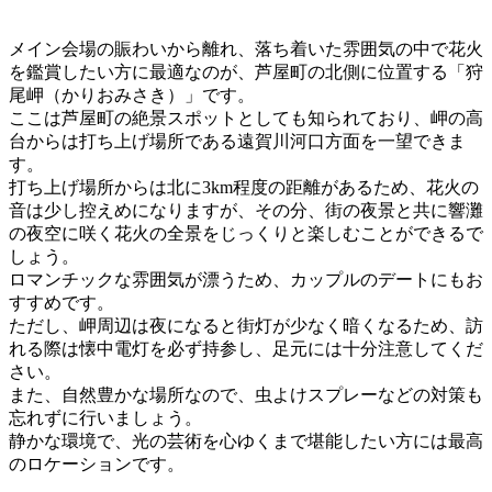
メイン会場の賑わいから離れ、落ち着いた雰囲気の中で花火
を鑑賞したい方に最適なのが、芦屋町の北側に位置する「狩
尾岬（かりおみさき）」です。
ここは芦屋町の絶景スポットとしても知られており、岬の高
台からは打ち上げ場所である遠賀川河口方面を一望できま
す。
打ち上げ場所からは北に3km程度の距離があるため、花火の
音は少し控えめになりますが、その分、街の夜景と共に響灘
の夜空に咲く花火の全景をじっくりと楽しむことができるで
しょう。
ロマンチックな雰囲気が漂うため、カップルのデートにもお
すすめです。
ただし、岬周辺は夜になると街灯が少なく暗くなるため、訪
れる際は懐中電灯を必ず持参し、足元には十分注意してくだ
さい。
また、自然豊かな場所なので、虫よけスプレーなどの対策も
忘れずに行いましょう。
静かな環境で、光の芸術を心ゆくまで堪能したい方には最高
のロケーションです。