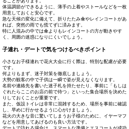
ることがあります。
体温調節ができるように、薄手の上着やストールなどを一枚
用意しておくと安心です。
急な天候の変化に備えて、折りたたみ傘やレインコートがあ
れば、突然の雨でも慌てずに済みます。
特に人混みの中では傘よりもレインコートの方が動きやす
く、周囲の迷惑になりにくいでしょう。
子連れ・デートで気をつけるべきポイント
小さなお子様連れで花火大会に行く際は、特別な配慮が必要
です。
何よりもまず、迷子対策を徹底しましょう。
大勢の観客の中で子供は一瞬で姿が見えなくなります。
名前や連絡先を書いた迷子札を持たせたり、事前に「もしは
ぐれたらここのお店の前で待つ」といった集合場所を決めた
りしておくことが重要です。
また、仮設トイレは非常に混雑するため、場所を事前に確認
し、早めに行かせるように心がけましょう。
花火の大きな音に驚いてしまうお子様のために、イヤーマフ
などを用意してあげるのも良い方法です。
デートで訪れる場合は、スマートな準備とエスコートが成功