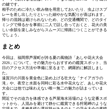
の鍵です。
相手のために冷たい飲み物を用意しておいたり、虫よけスプ
レーを差し出したりといった細やかな気配りが喜ばれます。
帰りの混雑は避けられないため、どの交通機関で、どのタイ
ミングで帰るかを事前に二人で話し合っておくと、花火の美
しい余韻を楽しみながらスムーズに帰路につくことができる
でしょう。
まとめ
今回は、福岡県芦屋町が誇る夏の風物詩「あしや花火大会
2026」について、その魅力からおすすめの鑑賞スポット、当
日のアクセス方法や準備に至るまで、網羅的に解説しまし
た。
遠賀川の川面を黄金色に染め上げる壮大な「ナイアガラの
滝」や、夜空と水面を同時に彩る水中花火など、あしや花火
大会には他では味わえない唯一無二の魅力が詰まっていま
す。
間近でその迫力を体感できる芦屋海水浴場のような定番スポ
ットから、人混みを避けて静かに鑑賞できる狩尾岬のような
穴場まで、多種多様な選択肢があるのもこの花火大会の素晴