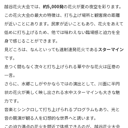
越谷花火大会では、
約5,000発
の花火が夏の夜空を彩ります。
この花火大会の最大の特徴は、打ち上げ場所と観客席の距離
が近いことにあります。民家が近いこともあり、花火をあえて
低めに打ち上げるため、他では味わえない臨場感と迫力を全
身で感じることができます。
見どころは、なんといっても速射連発花火である
スターマイン
です。
息つく間もなく次々と打ち上げられる華やかな花火は圧巻の
一言。
さらに、水郷こしがやかならではの演出として、川面に半円
状の花火が美しく映し出される水中スターマインも大きな魅
力です。
音楽とシンクロして打ち上げられるプログラムもあり、光と
音の競演が観る人を幻想的な世界へと誘います。
この迫力満点の花火を間近で体感できるのが、越谷花火大会