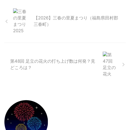
【2026】三春の里夏まつり（福島県田村郡
三春町）
第48回 足立の花火の打ち上げ数は何発？見
どころは？