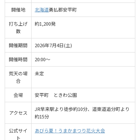
開催地
北海道
勇払郡安平町
打ち上げ
約1,200発
数
開催期間
2026年7月4日(土)
開催時間
20:00～
荒天の場
未定
合
会場
安平町 ときわ公園
JR早来駅より徒歩約10分、道東道追分町より
アクセス
約15分
公式サイ
あびら夏！うまかまつり花火大会
ト