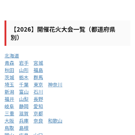
【2026】開催花火大会一覧（都道府県
別）
北海道
青森
岩手
宮城
秋田
山形
福島
茨城
栃木
群馬
埼玉
千葉
東京
神奈川
新潟
富山
石川
福井
山梨
長野
岐阜
静岡
愛知
三重
滋賀
京都
大阪
兵庫
奈良
和歌山
鳥取
島根
岡山
広島
山口