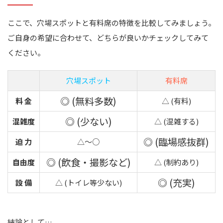
ここで、穴場スポットと有料席の特徴を比較してみましょう。
ご自身の希望に合わせて、どちらが良いかチェックしてみて
ください。
穴場スポット
有料席
◎ (無料多数)
料 金
△ (有料)
◎ (少ない)
混雑度
△ (混雑する)
◎ (臨場感抜群)
迫 力
△～○
◎ (飲食・撮影など)
自由度
△ (制約あり)
◎ (充実)
設 備
△ (トイレ等少ない)
結論として…