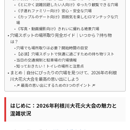
《とにかく混雑回避したい人向け》ゆったり観覧できる穴場
《子連れファミリー向け》安心・安全な穴場
《カップルのデート向け》雰囲気を楽しむロマンチックな穴
場
《写真・動画撮影向け》きれいに撮れる絶景穴場
穴場スポットの場所取り完全ガイド｜いつから？持ち物
は？
穴場でも場所取りは必要？開始時間の目安
【必須】穴場スポットで快適に過ごすための持ち物リスト
当日の交通規制と駐車場の穴場情報
知っておきたい！トイレの場所と注意点
まとめ｜自分にぴったりの穴場を見つけて、2026年の利根
川大花火大会を最高の思い出にしよう
🎆 最高の思い出にするための3つのポイント 🎆
はじめに：2026年利根川大花火大会の魅力と
混雑状況