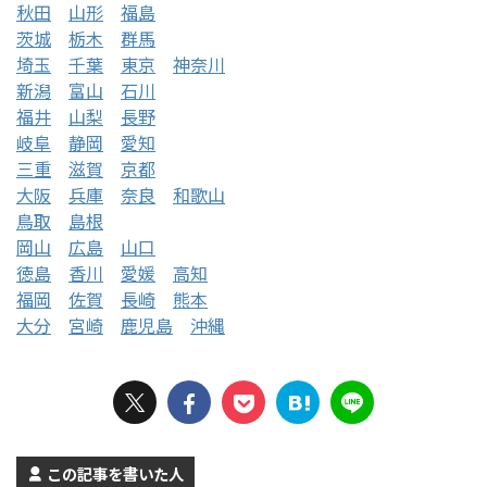
秋田
山形
福島
茨城
栃木
群馬
埼玉
千葉
東京
神奈川
新潟
富山
石川
福井
山梨
長野
岐阜
静岡
愛知
三重
滋賀
京都
大阪
兵庫
奈良
和歌山
鳥取
島根
岡山
広島
山口
徳島
香川
愛媛
高知
福岡
佐賀
長崎
熊本
大分
宮崎
鹿児島
沖縄
この記事を書いた人