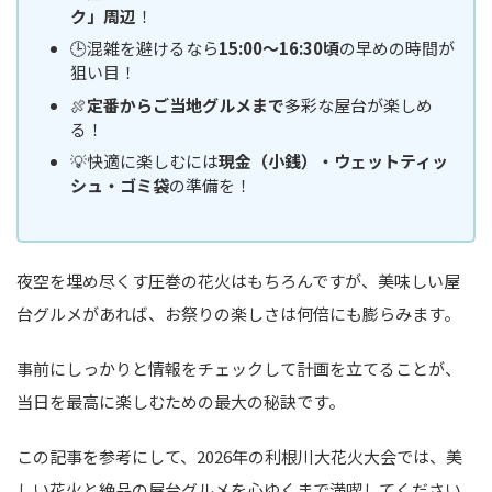
ク」周辺
！
🕒混雑を避けるなら
15:00～16:30頃
の早めの時間が
狙い目！
🍖
定番からご当地グルメまで
多彩な屋台が楽しめ
る！
💡快適に楽しむには
現金（小銭）・ウェットティッ
シュ・ゴミ袋
の準備を！
夜空を埋め尽くす圧巻の花火はもちろんですが、美味しい屋
台グルメがあれば、お祭りの楽しさは何倍にも膨らみます。
事前にしっかりと情報をチェックして計画を立てることが、
当日を最高に楽しむための最大の秘訣です。
この記事を参考にして、2026年の利根川大花火大会では、美
しい花火と絶品の屋台グルメを心ゆくまで満喫してください