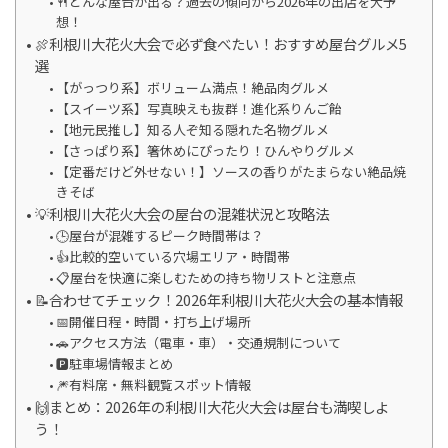
🍴どんな屋台が出る？過去の傾向から2026年の出店を大予
想！
🍖利根川大花火大会で必ず食べたい！おすすめ屋台グルメ5
選
【がっつり系】ボリューム満点！絶品肉グルメ
【スイーツ系】写真映えも抜群！進化系りんご飴
【地元民推し】知る人ぞ知る隠れた名物グルメ
【さっぱり系】箸休めにぴったり！ひんやりグルメ
【定番だけど外せない！】ソースの香りがたまらない絶品焼
きそば
💡利根川大花火大会の屋台の混雑状況と攻略法
🕒屋台が混雑するピーク時間帯は？
👍比較的空いている穴場エリア・時間帯
📋屋台を快適に楽しむための持ち物リストと注意点
📝合わせてチェック！2026年利根川大花火大会の基本情報
📅開催日程・時間・打ち上げ場所
🚗アクセス方法（電車・車）・交通規制について
🅿️駐車場情報まとめ
🎆有料席・無料観覧スポット情報
🙌まとめ：2026年の利根川大花火大会は屋台も満喫しよ
う！