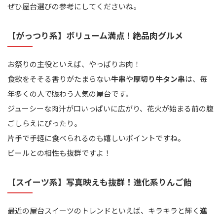
ぜひ屋台選びの参考にしてくださいね。
【がっつり系】ボリューム満点！絶品肉グルメ
お祭りの主役といえば、やっぱりお肉！
食欲をそそる香りがたまらない
牛串
や
厚切り牛タン串
は、毎
年多くの人で賑わう人気の屋台です。
ジューシーな肉汁が口いっぱいに広がり、花火が始まる前の腹
ごしらえにぴったり。
片手で手軽に食べられるのも嬉しいポイントですね。
ビールとの相性も抜群ですよ！
【スイーツ系】写真映えも抜群！進化系りんご飴
最近の屋台スイーツのトレンドといえば、キラキラと輝く
進