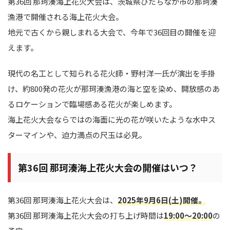
第36回 那珂湊海上花火大会は、茨城県ひたちなか市の那珂湊
漁港で開催される海上花火大会。
地元で古くから親しまれる大会で、今年で36回目の開催を迎
えます。
現代の名工として知られる花火師・野村洋一氏が演出を手掛
け、約800発の花火が那珂湊漁港の海と空を染め、開放感のあ
るロケーションで臨場感ある花火が楽しめます。
海上花火大会ならではの海面に光の花が咲いたような水中ス
ターマインや、迫力満点の尺玉は必見。
第36回 那珂湊海上花火大会の開催はいつ？
第36回 那珂湊海上花火大会は、
2025年9月6日(土)開催。
第36回 那珂湊海上花火大会の打ち上げ時間は
19:00～20:00
の