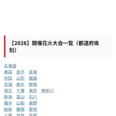
【2026】開催花火大会一覧（都道府県
別）
北海道
青森
岩手
宮城
秋田
山形
福島
茨城
栃木
群馬
埼玉
千葉
東京
神奈川
新潟
富山
石川
福井
山梨
長野
岐阜
静岡
愛知
三重
滋賀
京都