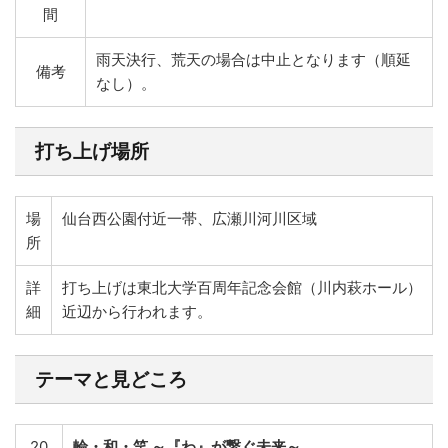
間
雨天決行、荒天の場合は中止となります（順延
備考
なし）。
打ち上げ場所
場
仙台西公園付近一帯、広瀬川河川区域
所
詳
打ち上げは東北大学百周年記念会館（川内萩ホール）
細
近辺から行われます。
テーマと見どころ
20
輪・和・笑 ～『わ』が繋ぐ未来～