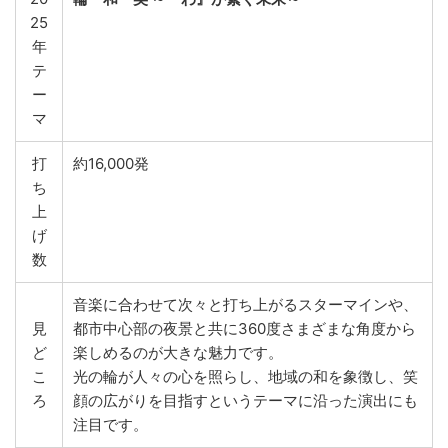
25
年
テ
ー
マ
打
約16,000発
ち
上
げ
数
音楽に合わせて次々と打ち上がるスターマインや、
見
都市中心部の夜景と共に360度さまざまな角度から
ど
楽しめるのが大きな魅力です。
こ
光の輪が人々の心を照らし、地域の和を象徴し、笑
ろ
顔の広がりを目指すというテーマに沿った演出にも
注目です。