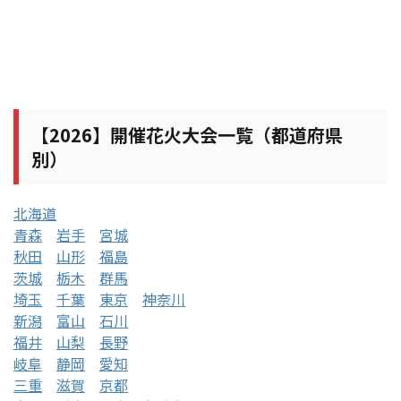
【2026】開催花火大会一覧（都道府県
別）
北海道
青森
岩手
宮城
秋田
山形
福島
茨城
栃木
群馬
埼玉
千葉
東京
神奈川
新潟
富山
石川
福井
山梨
長野
岐阜
静岡
愛知
三重
滋賀
京都