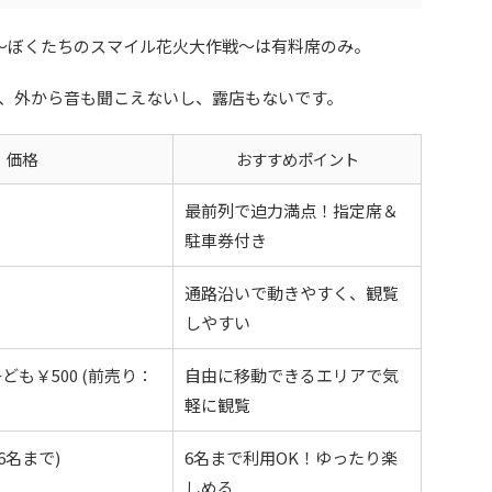
う花火～ぼくたちのスマイル花火大作戦～は有料席のみ。
、外から音も聞こえないし、露店もないです。
価格
おすすめポイント
最前列で迫力満点！指定席＆
駐車券付き
通路沿いで動きやすく、観覧
しやすい
 子ども￥500 (前売り：
自由に移動できるエリアで気
軽に観覧
 (6名まで)
6名まで利用OK！ゆったり楽
しめる