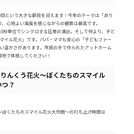
10回という大きな節目を迎えます！今年のテーマは「あり
り、心地よい海風を感じながらの観賞は最高です。
03秒単位でシンクロする圧巻の演出。そして何より、子ど
マイル花火」です。パパ・ママも安心の「子どもファー
い温かさがあります。市民の手で作られたアットホーム
ひ現地で体感してください！
26 りんくう花火～ぼくたちのスマイル
いつ？
う花火～ぼくたちのスマイル花火大作戦～の打ち上げ時間は