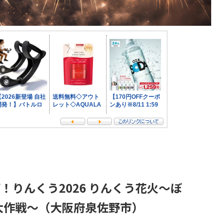
OY！りんくう2026 りんくう花火～ぼ
大作戦～（大阪府泉佐野市）