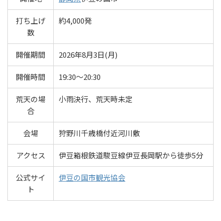
打ち上げ
約4,000発
数
開催期間
2026年8月3日(月)
開催時間
19:30～20:30
荒天の場
小雨決行、荒天時未定
合
会場
狩野川千歳橋付近河川敷
アクセス
伊豆箱根鉄道駿豆線伊豆長岡駅から徒歩5分
公式サイ
伊豆の国市観光協会
ト