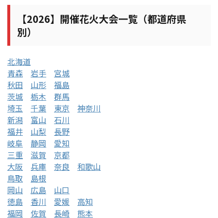
【2026】開催花火大会一覧（都道府県
別）
北海道
青森
岩手
宮城
秋田
山形
福島
茨城
栃木
群馬
埼玉
千葉
東京
神奈川
新潟
富山
石川
福井
山梨
長野
岐阜
静岡
愛知
三重
滋賀
京都
大阪
兵庫
奈良
和歌山
鳥取
島根
岡山
広島
山口
徳島
香川
愛媛
高知
福岡
佐賀
長崎
熊本