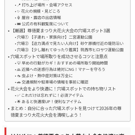
📍 打ち上げ場所・会場アクセス
✨ 花火の規模・見どころ
🏮 屋台・露店の出店情報
🎟️ 公式の有料観覧席について
【厳選】尊徳夏まつり大花火大会の穴場スポット3選
穴場① 【子連れ・家族向け】二宮運動公園
穴場② 【迫力満点で見たい人向け】砂ケ原橋付近の堤防沿い
穴場③ 【少し離れてゆったり鑑賞】筑西市ヒロサワ運動公園
穴場スポットで場所取りを成功させるコツと注意点
💡 早めの行動がカギ！おすすめの場所取り開始時間
🙏 近隣への迷惑行為は絶対にNG！マナーを守ろう
🦟 虫よけ・熱中症対策は万全に
🚗 交通規制や駐車場の情報を事前に確認
花火大会をより快適に！穴場スポットでの持ち物リスト
✅ これだけは忘れずに！必須アイテム
🌟 あると快適度UP！便利なアイテム
まとめ：自分に合った穴場スポットを見つけて2026年の尊
徳夏まつり大花火大会を満喫しよう！