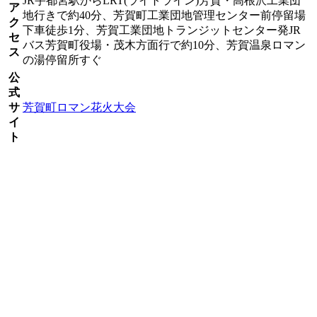
JR宇都宮駅からLRT(ライトライン)芳賀・高根沢工業団
ア
地行きで約40分、芳賀町工業団地管理センター前停留場
ク
下車徒歩1分、芳賀工業団地トランジットセンター発JR
セ
バス芳賀町役場・茂木方面行で約10分、芳賀温泉ロマン
ス
の湯停留所すぐ
公
式
サ
芳賀町ロマン花火大会
イ
ト