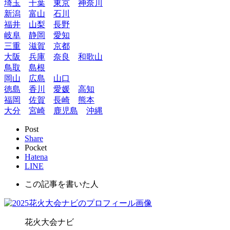
埼玉
千葉
東京
神奈川
新潟
富山
石川
福井
山梨
長野
岐阜
静岡
愛知
三重
滋賀
京都
大阪
兵庫
奈良
和歌山
鳥取
島根
岡山
広島
山口
徳島
香川
愛媛
高知
福岡
佐賀
長崎
熊本
大分
宮崎
鹿児島
沖縄
Post
Share
Pocket
Hatena
LINE
この記事を書いた人
花火大会ナビ