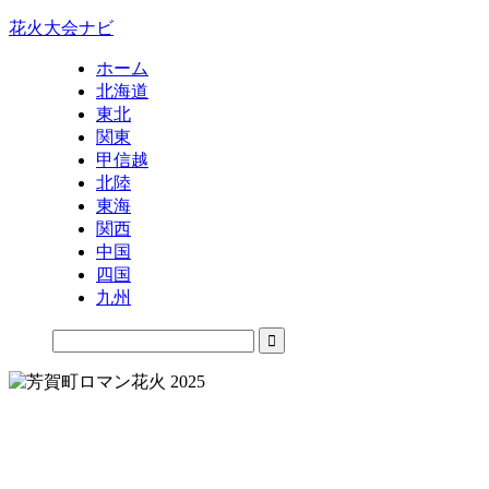
花火大会ナビ
ホーム
北海道
東北
関東
甲信越
北陸
東海
関西
中国
四国
九州