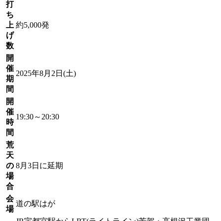
打
ち
上
約5,000発
げ
数
開
催
2025年8月2日(土)
期
間
開
催
19:30～20:30
時
間
荒
天
の
8月3日に延期
場
合
会
道の駅はが
場