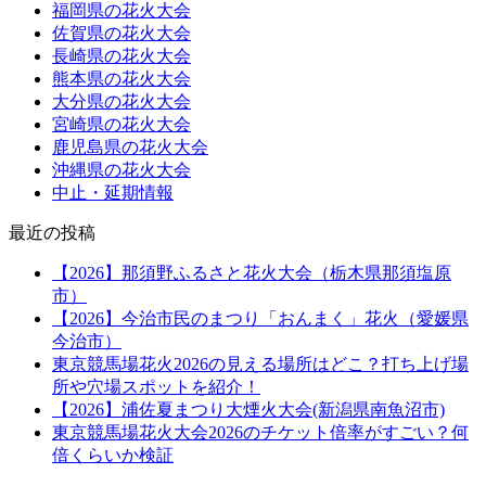
福岡県の花火大会
佐賀県の花火大会
長崎県の花火大会
熊本県の花火大会
大分県の花火大会
宮崎県の花火大会
鹿児島県の花火大会
沖縄県の花火大会
中止・延期情報
最近の投稿
【2026】那須野ふるさと花火大会（栃木県那須塩原
市）
【2026】今治市民のまつり「おんまく」花火（愛媛県
今治市）
東京競馬場花火2026の見える場所はどこ？打ち上げ場
所や穴場スポットを紹介！
【2026】浦佐夏まつり大煙火大会(新潟県南魚沼市)
東京競馬場花火大会2026のチケット倍率がすごい？何
倍くらいか検証