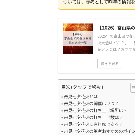
ついては、参考として昨年の情報
【2026】富山
2026年の富山県の
火大会はどこ？」 「
花火大会は？おすすめ
続きを見る
目次(タップで移動)
舟見七夕花火とは
舟見七夕花火の開催はいつ？
舟見七夕花火の打ち上げ場所は？
舟見七夕花火の打ち上げ数は？
舟見七夕花火に有料席はある？
舟見七夕花火の筆者おすすめのポイ