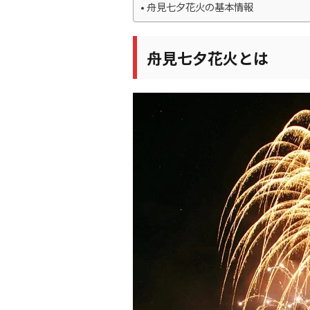
舟見七夕花火の基本情報
舟見七夕花火とは