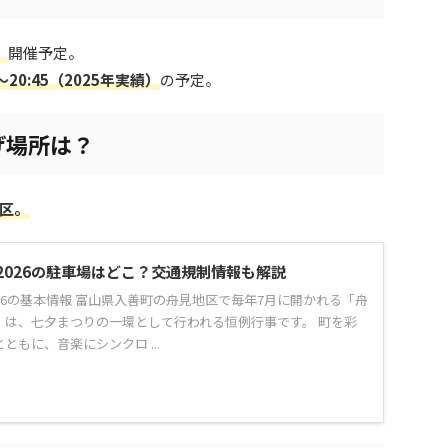
）
開催予定。
0～20:45（2025年実績）
の予定。
げ場所は？
区。
2026の駐車場はどこ？交通規制情報も解説
26の基本情報 富山県入善町の舟見地区で毎年7月に開かれる「舟
」は、七夕まつりの一環として行われる恒例行事です。 町を彩
ともに、音楽にシンクロ ...