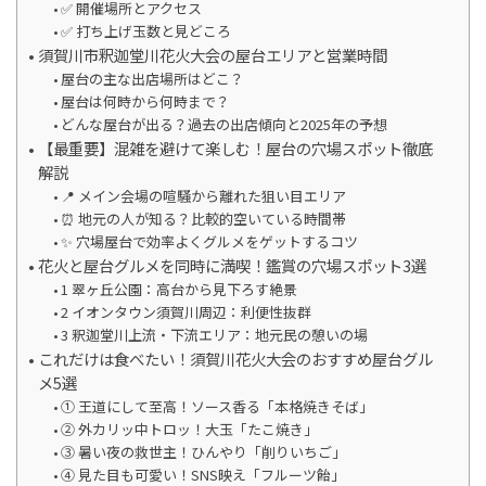
✅ 開催場所とアクセス
✅ 打ち上げ玉数と見どころ
須賀川市釈迦堂川花火大会の屋台エリアと営業時間
屋台の主な出店場所はどこ？
屋台は何時から何時まで？
どんな屋台が出る？過去の出店傾向と2025年の予想
【最重要】混雑を避けて楽しむ！屋台の穴場スポット徹底
解説
📍 メイン会場の喧騒から離れた狙い目エリア
⏰ 地元の人が知る？比較的空いている時間帯
✨ 穴場屋台で効率よくグルメをゲットするコツ
花火と屋台グルメを同時に満喫！鑑賞の穴場スポット3選
1 翠ヶ丘公園：高台から見下ろす絶景
2 イオンタウン須賀川周辺：利便性抜群
3 釈迦堂川上流・下流エリア：地元民の憩いの場
これだけは食べたい！須賀川花火大会のおすすめ屋台グル
メ5選
① 王道にして至高！ソース香る「本格焼きそば」
② 外カリッ中トロッ！大玉「たこ焼き」
③ 暑い夜の救世主！ひんやり「削りいちご」
④ 見た目も可愛い！SNS映え「フルーツ飴」