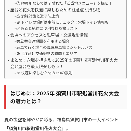
⑤ 須賀川ならでは？隠れた「ご当地メニュー」を探せ！
屋台と花火を快適に楽しむための注意点と持ち物
⚠️ 混雑対策と迷子防止策
🚽 トイレの場所は事前にチェック！穴場トイレ情報も
✅ あると絶対に便利な持ち物リスト
会場へのアクセスと駐車場・交通規制情報
🚃公共交通機関を利用する場合
🚗車で行く場合の臨時駐車場とシャトルバス
🚫【注意】交通規制の時間とエリア
まとめ：穴場を押さえて2025年の須賀川市釈迦堂川花火大
会と屋台を最大限楽しもう！
🎉 快適に楽しむための3つの鉄則
はじめに：2025年 須賀川市釈迦堂川花火大会
の魅力とは？
夏の夜空を鮮やかに彩る、福島県須賀川市の一大イベント
「
須賀川市釈迦堂川花火大会
」。