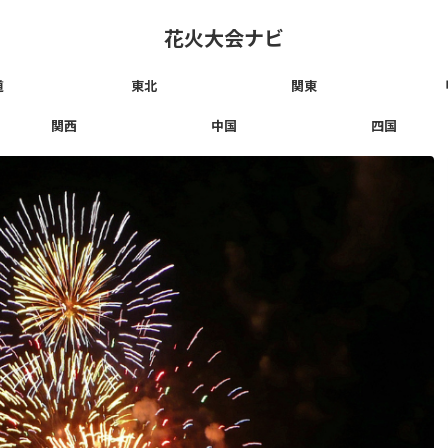
花火大会ナビ
道
東北
関東
関西
中国
四国