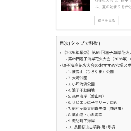
る花火大会で、逗子
は、夏の始まりを告げる
続きを見る
目次(タップで移動)
【2026年最新】第69回逗子海岸花
第69回逗子海岸花火大会（2026年
逗子海岸花火大会のおすすめ穴場スポ
1. 披露山（ひろやま）公園
2. 大崎公園
3. 小坪海浜公園
4. 浪子不動園地
5. 森戸海岸（葉山町）
6. リビエラ逗子マリーナ周辺
7. 稲村ヶ崎東側遊歩道（鎌倉市）
8. 葉山港・小浜海岸
9. 諏訪町下海岸
10. 長柄桜山古墳群 第1号墳