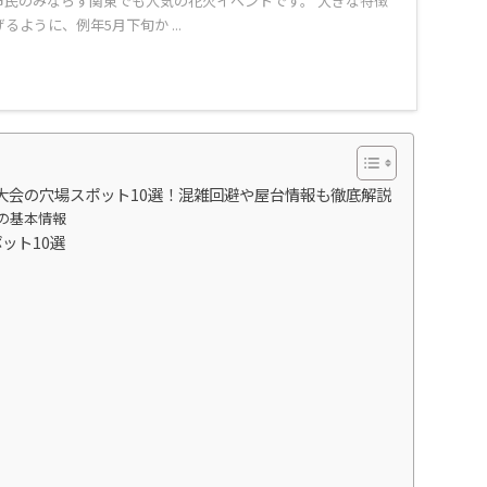
市民のみならず関東でも人気の花火イベントです。 大きな特徴
ように、例年5月下旬か ...
火大会の穴場スポット10選！混雑回避や屋台情報も徹底解説
）の基本情報
ット10選