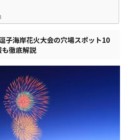
表
回逗子海岸花火大会の穴場スポット10
報も徹底解説