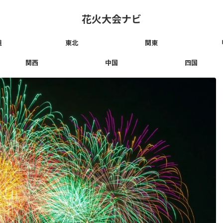
花火大会ナビ
道
東北
関東
関西
中国
四国