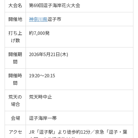
大会名
第69回逗子海岸花火大会
開催地
神奈川県
逗子市
打ち上
約7,000発
げ数
開催期
2026年5月21日(木)
間
開催時
19:20～20:15
間
荒天の
荒天時中止
場合
会場
逗子海岸一帯
アクセ
JR「逗子駅」より徒歩約12分／京急「逗子・葉