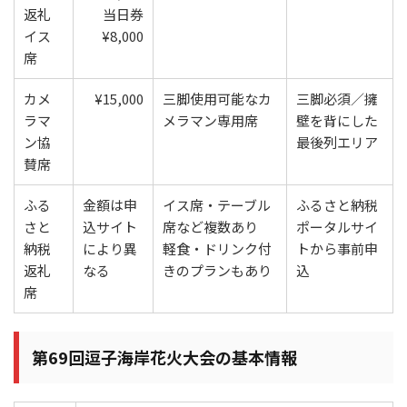
返礼
当日券
イス
¥8,000
席
カメ
¥15,000
三脚使用可能なカ
三脚必須／擁
ラマ
メラマン専用席
壁を背にした
ン協
最後列エリア
賛席
ふる
金額は申
イス席・テーブル
ふるさと納税
さと
込サイト
席など複数あり
ポータルサイ
納税
により異
軽食・ドリンク付
トから事前申
返礼
なる
きのプランもあり
込
席
第69回逗子海岸花火大会の基本情報