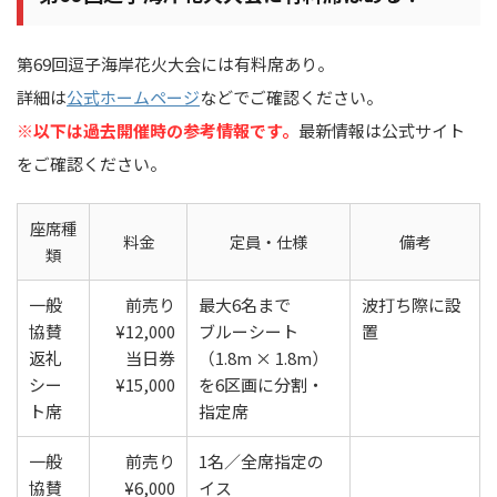
第69回逗子海岸花火大会には有料席あり。
詳細は
公式ホームページ
などでご確認ください。
※以下は過去開催時の参考情報です。
最新情報は公式サイト
をご確認ください。
座席種
料金
定員・仕様
備考
類
一般
前売り
最大6名まで
波打ち際に設
協賛
¥12,000
ブルーシート
置
返礼
当日券
（1.8m × 1.8m）
シー
¥15,000
を6区画に分割・
ト席
指定席
一般
前売り
1名／全席指定の
協賛
¥6,000
イス